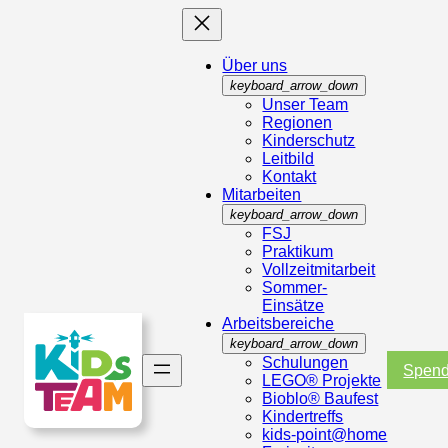
Über uns
keyboard_arrow_down
Unser Team
Regionen
Kinderschutz
Leitbild
Kontakt
Mitarbeiten
keyboard_arrow_down
FSJ
Praktikum
Vollzeitmitarbeit
Sommer-
Einsätze
Arbeitsbereiche
keyboard_arrow_down
Schulungen
Spen
LEGO® Projekte
Bioblo® Baufest
Kindertreffs
kids-point@home