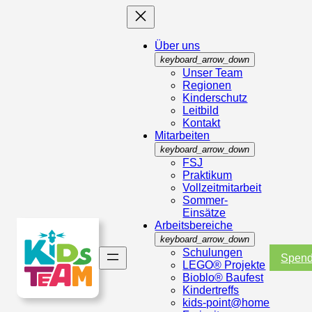
Über uns
keyboard_arrow_down
Unser Team
Regionen
Kinderschutz
Leitbild
Kontakt
Mitarbeiten
keyboard_arrow_down
FSJ
Praktikum
Vollzeitmitarbeit
Sommer-
Einsätze
Arbeitsbereiche
keyboard_arrow_down
Schulungen
Spen
LEGO® Projekte
Bioblo® Baufest
Kindertreffs
kids-point@home