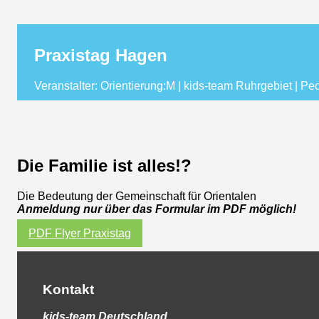
Praxistag Hagen
Veranstalter: Orientierung:M | kids-team Ruhrgebiet | Peo
Die Familie ist alles!?
Die Bedeutung der Gemeinschaft für Orientalen
Anmeldung nur über das Formular im PDF möglich!
PDF Flyer Praxistag
Kontakt
kids-team
Deutschland