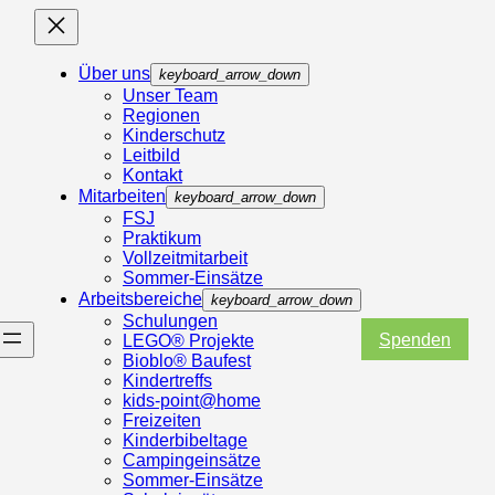
Über uns
keyboard_arrow_down
Unser Team
Regionen
Kinderschutz
Leitbild
Kontakt
Mitarbeiten
keyboard_arrow_down
FSJ
Praktikum
Vollzeitmitarbeit
Sommer-Einsätze
Arbeitsbereiche
keyboard_arrow_down
Schulungen
Spenden
LEGO® Projekte
Bioblo® Baufest
Kindertreffs
kids-point@home
Freizeiten
Kinderbibeltage
Campingeinsätze
Sommer-Einsätze