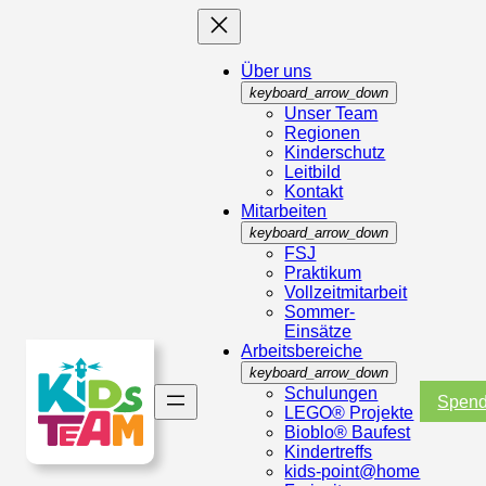
Über uns
keyboard_arrow_down
Unser Team
Regionen
Kinderschutz
Leitbild
Kontakt
Mitarbeiten
keyboard_arrow_down
FSJ
Praktikum
Vollzeitmitarbeit
Sommer-
Einsätze
Arbeitsbereiche
keyboard_arrow_down
Schulungen
Spen
LEGO® Projekte
Bioblo® Baufest
Kindertreffs
kids-point@home