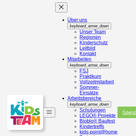
Über uns
keyboard_arrow_down
Unser Team
Regionen
Kinderschutz
Leitbild
Kontakt
Mitarbeiten
keyboard_arrow_down
FSJ
Praktikum
Vollzeitmitarbeit
Sommer-
Einsätze
Arbeitsbereiche
keyboard_arrow_down
Schulungen
Spen
LEGO® Projekte
Bioblo® Baufest
Kindertreffs
kids-point@home