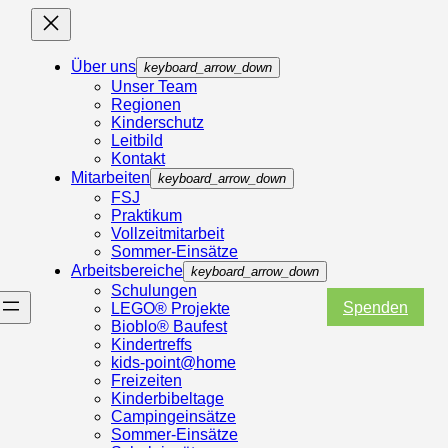
Über uns
keyboard_arrow_down
Unser Team
Regionen
Kinderschutz
Leitbild
Kontakt
Mitarbeiten
keyboard_arrow_down
FSJ
Praktikum
Vollzeitmitarbeit
Sommer-Einsätze
Arbeitsbereiche
keyboard_arrow_down
Schulungen
Spenden
LEGO® Projekte
Bioblo® Baufest
Kindertreffs
kids-point@home
Freizeiten
Kinderbibeltage
Campingeinsätze
Sommer-Einsätze