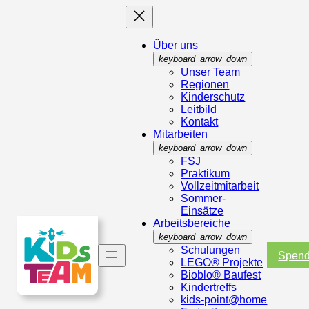
Über uns
keyboard_arrow_down
Unser Team
Regionen
Kinderschutz
Leitbild
Kontakt
Mitarbeiten
keyboard_arrow_down
FSJ
Praktikum
Vollzeitmitarbeit
Sommer-
Einsätze
Arbeitsbereiche
keyboard_arrow_down
Schulungen
Spen
LEGO® Projekte
Bioblo® Baufest
Kindertreffs
kids-point@home