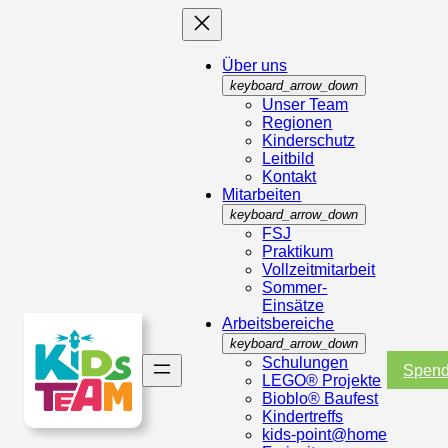
Über uns
keyboard_arrow_down
Unser Team
Regionen
Kinderschutz
Leitbild
Kontakt
Mitarbeiten
keyboard_arrow_down
FSJ
Praktikum
Vollzeitmitarbeit
Sommer-
Einsätze
Arbeitsbereiche
keyboard_arrow_down
Schulungen
Spen
LEGO® Projekte
Bioblo® Baufest
Kindertreffs
kids-point@home